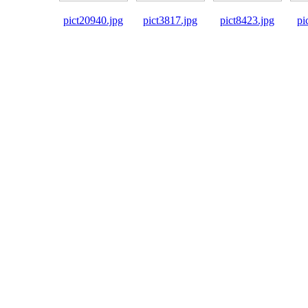
pict20940.jpg
pict3817.jpg
pict8423.jpg
pi