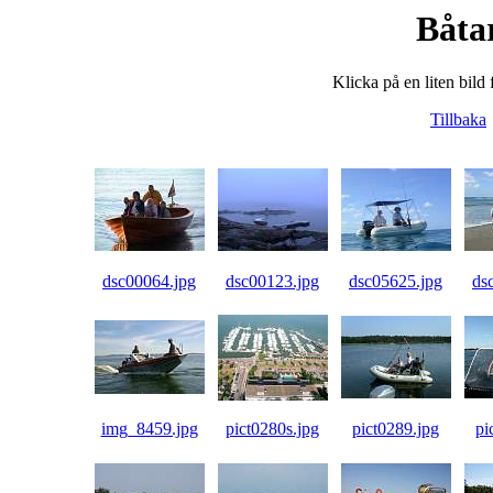
Båta
Klicka på en liten bild 
Tillbaka
dsc00064.jpg
dsc00123.jpg
dsc05625.jpg
ds
img_8459.jpg
pict0280s.jpg
pict0289.jpg
pi