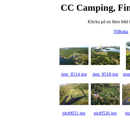
CC Camping, Fi
Klicka på en liten bild 
Tillbaka
img_8514.jpg
img_8518.jpg
img
pict0051.jpg
pict0526.jpg
pi