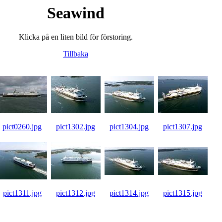
Seawind
Klicka på en liten bild för förstoring.
Tillbaka
pict0260.jpg
pict1302.jpg
pict1304.jpg
pict1307.jpg
pict1311.jpg
pict1312.jpg
pict1314.jpg
pict1315.jpg