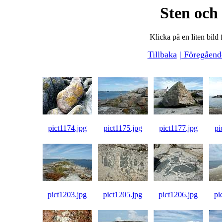
Sten och
Klicka på en liten bild 
Tillbaka
| Föregåend
pict1174.jpg
pict1175.jpg
pict1177.jpg
pi
pict1203.jpg
pict1205.jpg
pict1206.jpg
pi